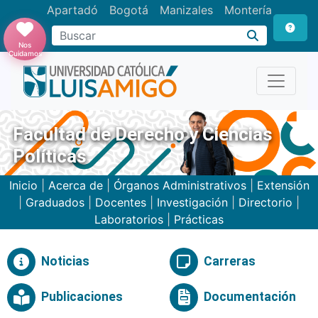
Apartadó
Bogotá
Manizales
Montería
Buscar
Nos
Cuidamos
Facultad de Derecho y Ciencias
Políticas
Inicio
|
Acerca de
|
Órganos Administrativos
|
Extensión
|
Graduados
|
Docentes
|
Investigación
|
Directorio
|
Laboratorios
|
Prácticas
Noticias
Carreras
Publicaciones
Documentación