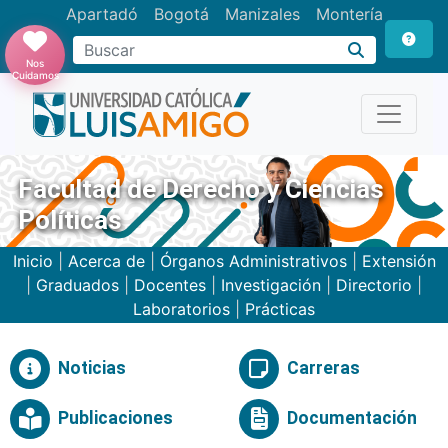
Apartadó
Bogotá
Manizales
Montería
Buscar
Nos
Cuidamos
Facultad de Derecho y Ciencias
Políticas
Inicio
|
Acerca de
|
Órganos Administrativos
|
Extensión
|
Graduados
|
Docentes
|
Investigación
|
Directorio
|
Laboratorios
|
Prácticas
Noticias
Carreras
Publicaciones
Documentación