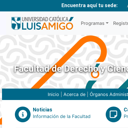
Encuentra aquí tu sede:
Programas
Regist
Facultad de Derecho y Cienc
Inicio
|
Acerca de
|
Órganos Administ
Noticias
C
Información de la Facultad
P