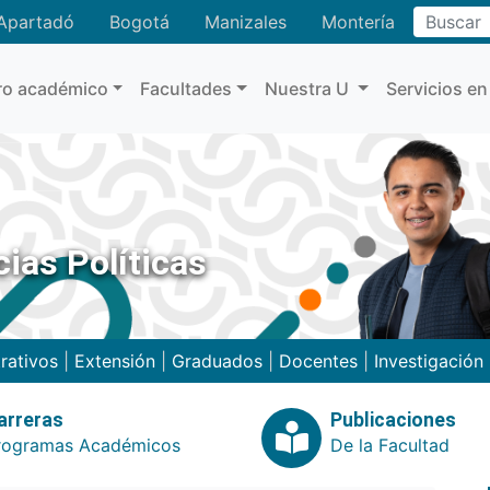
Buscar
Apartadó
Bogotá
Manizales
Montería
ro académico
Facultades
Nuestra U
Servicios en
ias Políticas
rativos
|
Extensión
|
Graduados
|
Docentes
|
Investigación
arreras
Publicaciones
rogramas Académicos
De la Facultad