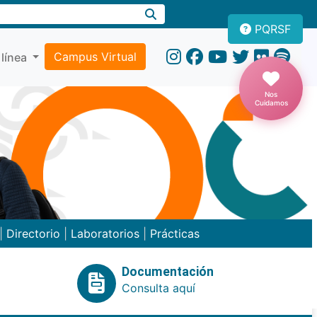
PQRSF
Campus Virtual
 línea
Nos
Cuidamos
|
Directorio
|
Laboratorios
|
Prácticas
Documentación
Consulta aquí