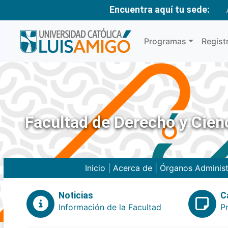
Encuentra aquí tu sede:
Programas
Regist
Facultad de Derecho y Cienc
Inicio
|
Acerca de
|
Órganos Administ
Noticias
C
Información de la Facultad
P