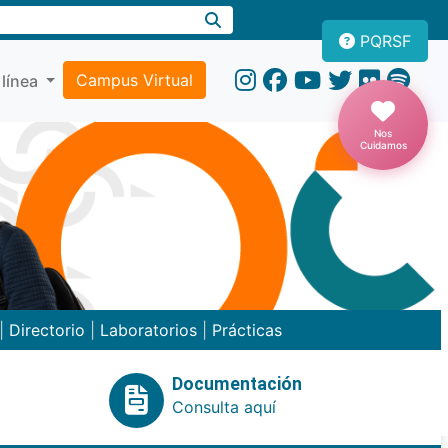
PQRSF
Campus Virtual
 línea
Nos
Cuidamos
|
Directorio
|
Laboratorios
|
Prácticas
Documentación
Consulta aquí