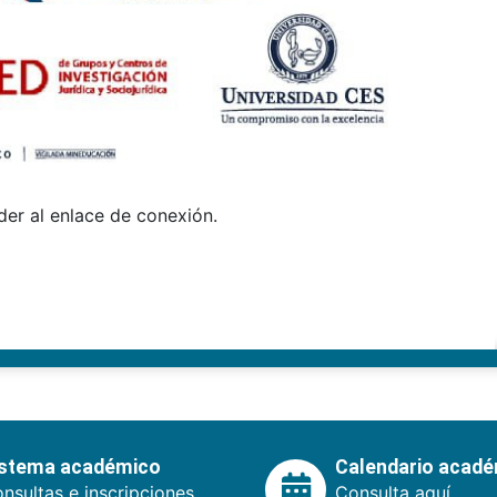
der al enlace de conexión.
istema académico
Calendario acad
nsultas e inscripciones.
Consulta aquí.