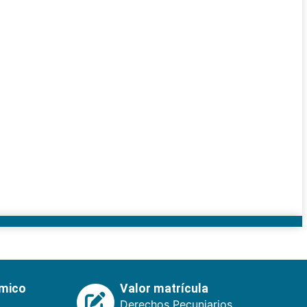
émico
Valor matrícula
Derechos Pecuniarios.