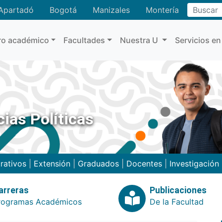
Buscar
Apartadó
Bogotá
Manizales
Montería
ro académico
Facultades
Nuestra U
Servicios en
ias Políticas
rativos
|
Extensión
|
Graduados
|
Docentes
|
Investigación
arreras
Publicaciones
rogramas Académicos
De la Facultad