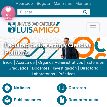
Apartadó
Bogotá
Manizales
Montería
Buscar
Nos
Cuidamos
Facultad de Derecho y Ciencias
Políticas
Inicio
|
Acerca de
|
Órganos Administrativos
|
Extensión
|
Graduados
|
Docentes
|
Investigación
|
Directorio
|
Laboratorios
|
Prácticas
Noticias
Carreras
Publicaciones
Documentación