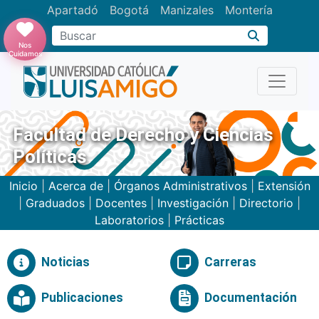
Apartadó
Bogotá
Manizales
Montería
Buscar
Nos
Cuidamos
Facultad de Derecho y Ciencias
Políticas
Inicio
|
Acerca de
|
Órganos Administrativos
|
Extensión
|
Graduados
|
Docentes
|
Investigación
|
Directorio
|
Laboratorios
|
Prácticas
Noticias
Carreras
Publicaciones
Documentación