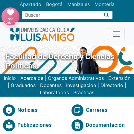
Apartadó
Bogotá
Manizales
Montería
Buscar
Nos
Cuidamos
Facultad de Derecho y Ciencias
Políticas
Inicio
|
Acerca de
|
Órganos Administrativos
|
Extensión
|
Graduados
|
Docentes
|
Investigación
|
Directorio
|
Laboratorios
|
Prácticas
Noticias
Carreras
Publicaciones
Documentación