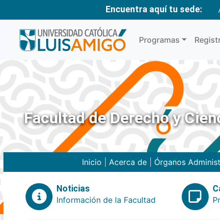
Encuentra aquí tu sede:
Programas
Regist
Facultad de Derecho y Cienc
Inicio
|
Acerca de
|
Órganos Administ
Noticias
C
Información de la Facultad
P