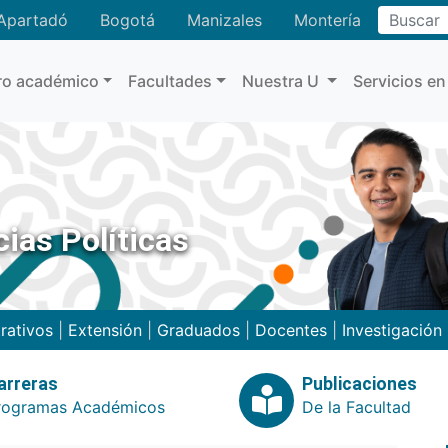
Buscar
Apartadó
Bogotá
Manizales
Montería
ro académico
Facultades
Nuestra U
Servicios en
ias Políticas
rativos
|
Extensión
|
Graduados
|
Docentes
|
Investigación
arreras
Publicaciones
rogramas Académicos
De la Facultad