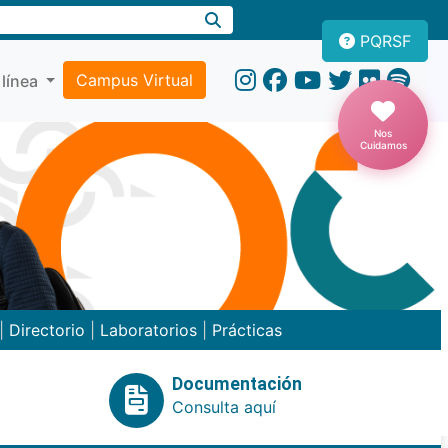
PQRSF
Campus Virtual
 línea
Nos
Cuidamos
|
Directorio
|
Laboratorios
|
Prácticas
Documentación
Consulta aquí