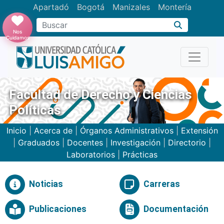
Apartadó
Bogotá
Manizales
Montería
Buscar
Nos
Cuidamos
Facultad de Derecho y Ciencias
Políticas
Inicio
|
Acerca de
|
Órganos Administrativos
|
Extensión
|
Graduados
|
Docentes
|
Investigación
|
Directorio
|
Laboratorios
|
Prácticas
Noticias
Carreras
Publicaciones
Documentación