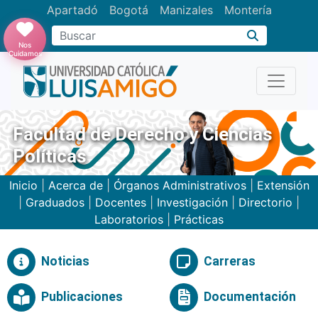
Apartadó
Bogotá
Manizales
Montería
Buscar
Nos
Cuidamos
Facultad de Derecho y Ciencias
Políticas
Inicio
|
Acerca de
|
Órganos Administrativos
|
Extensión
|
Graduados
|
Docentes
|
Investigación
|
Directorio
|
Laboratorios
|
Prácticas
Noticias
Carreras
Publicaciones
Documentación