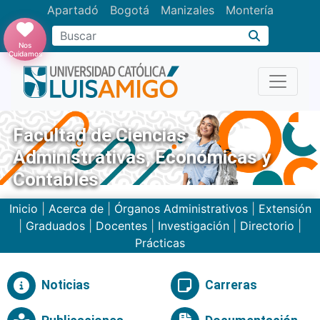
Apartadó
Bogotá
Manizales
Montería
Buscar
Nos
Cuidamos
Facultad de Ciencias
Administrativas, Económicas y
Contables
Inicio
|
Acerca de
|
Órganos Administrativos
|
Extensión
|
Graduados
|
Docentes
|
Investigación
|
Directorio
|
Prácticas
Noticias
Carreras