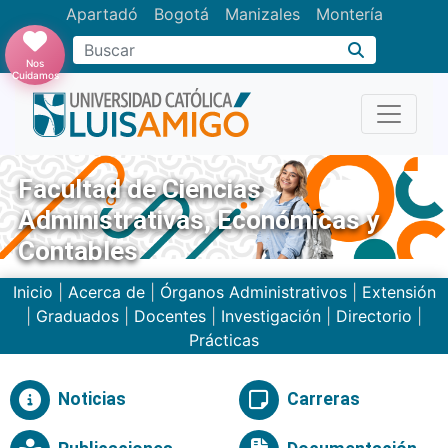
Apartadó
Bogotá
Manizales
Montería
Buscar
Nos
Cuidamos
Facultad de Ciencias
Administrativas, Económicas y
Contables
Inicio
|
Acerca de
|
Órganos Administrativos
|
Extensión
|
Graduados
|
Docentes
|
Investigación
|
Directorio
|
Prácticas
Noticias
Carreras