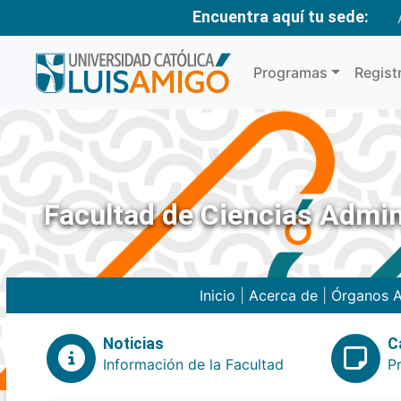
Encuentra aquí tu sede:
Programas
Regist
Facultad de Ciencias Admin
Inicio
|
Acerca de
|
Órganos A
Noticias
C
Información de la Facultad
P