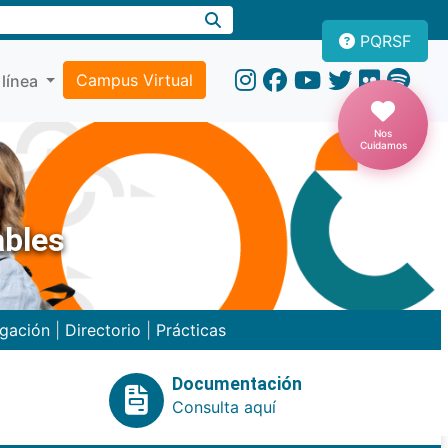
PQRSF
Campus Virtual
 línea
Nos
Cuidamos
ables
igación
|
Directorio
|
Prácticas
Documentación
Consulta aquí