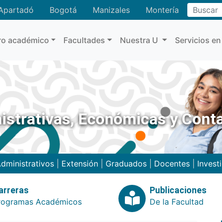
Buscar
Apartadó
Bogotá
Manizales
Montería
ro académico
Facultades
Nuestra U
Servicios en
istrativas, Económicas y Cont
dministrativos
|
Extensión
|
Graduados
|
Docentes
|
Invest
arreras
Publicaciones
rogramas Académicos
De la Facultad