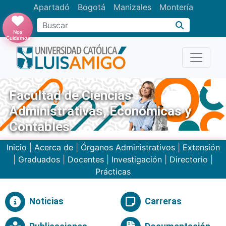
Apartadó
Bogotá
Manizales
Montería
Buscar
Nos
Cuidamos
Facultad de Ciencias
Administrativas, Económicas y
Contables
Inicio
|
Acerca de
|
Órganos Administrativos
|
Extensión
|
Graduados
|
Docentes
|
Investigación
|
Directorio
|
Prácticas
Noticias
Carreras