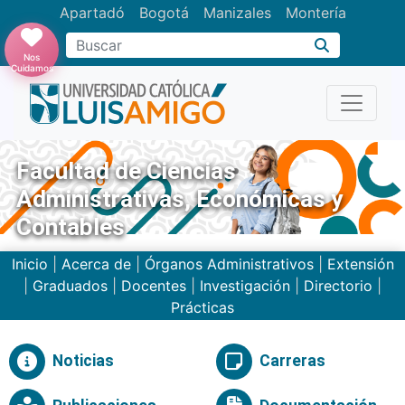
Apartadó
Bogotá
Manizales
Montería
Buscar
Nos
Cuidamos
Facultad de Ciencias
Administrativas, Económicas y
Contables
Inicio
|
Acerca de
|
Órganos Administrativos
|
Extensión
|
Graduados
|
Docentes
|
Investigación
|
Directorio
|
Prácticas
Noticias
Carreras