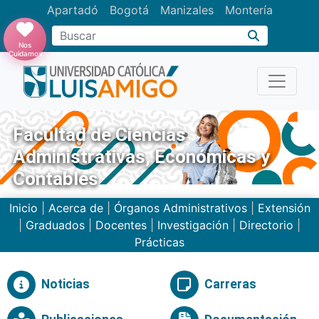
Apartadó
Bogotá
Manizales
Montería
Buscar
Nos
Cuidamos
Facultad de Ciencias
Administrativas, Económicas y
Contables
Inicio
|
Acerca de
|
Órganos Administrativos
|
Extensión
|
Graduados
|
Docentes
|
Investigación
|
Directorio
|
Prácticas
Noticias
Carreras