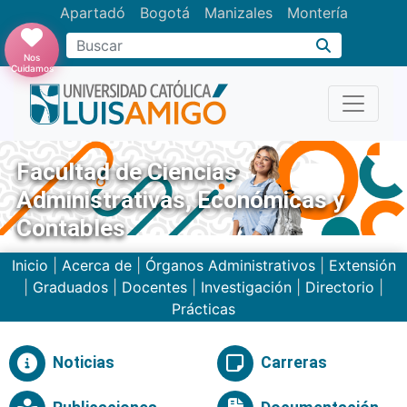
Apartadó
Bogotá
Manizales
Montería
Buscar
Nos
Cuidamos
Facultad de Ciencias
Administrativas, Económicas y
Contables
Inicio
|
Acerca de
|
Órganos Administrativos
|
Extensión
|
Graduados
|
Docentes
|
Investigación
|
Directorio
|
Prácticas
Noticias
Carreras