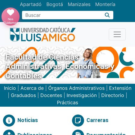
Apartadó
Bogotá
Manizales
Montería
Buscar
Nos
Cuidamos
Facultad de Ciencias
Administrativas, Económicas y
Contables
Inicio
|
Acerca de
|
Órganos Administrativos
|
Extensión
|
Graduados
|
Docentes
|
Investigación
|
Directorio
|
Prácticas
Noticias
Carreras