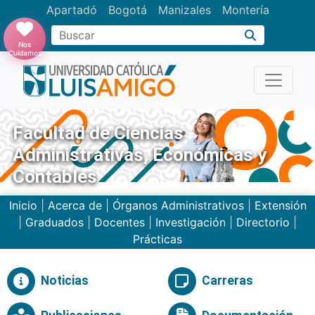
Apartadó
Bogotá
Manizales
Montería
Buscar
Nos
Cuidamos
Facultad de Ciencias
Administrativas, Económicas y
Contables
Inicio
|
Acerca de
|
Órganos Administrativos
|
Extensión
|
Graduados
|
Docentes
|
Investigación
|
Directorio
|
Prácticas
Noticias
Carreras