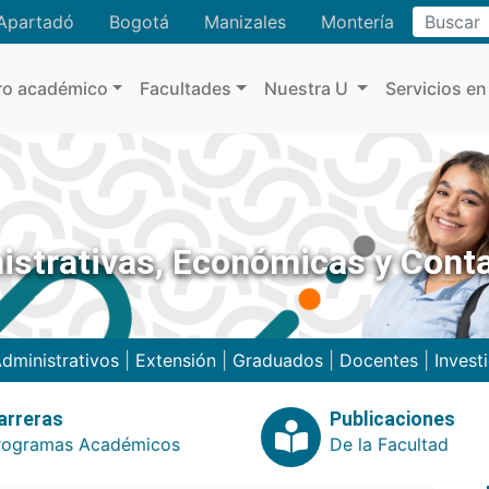
Buscar
Apartadó
Bogotá
Manizales
Montería
ro académico
Facultades
Nuestra U
Servicios en
istrativas, Económicas y Cont
dministrativos
|
Extensión
|
Graduados
|
Docentes
|
Invest
arreras
Publicaciones
rogramas Académicos
De la Facultad