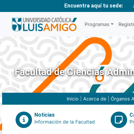
Encuentra aquí tu sede:
Programas
Regist
Facultad de Ciencias Admin
Inicio
|
Acerca de
|
Órganos A
Noticias
C
Información de la Facultad
P