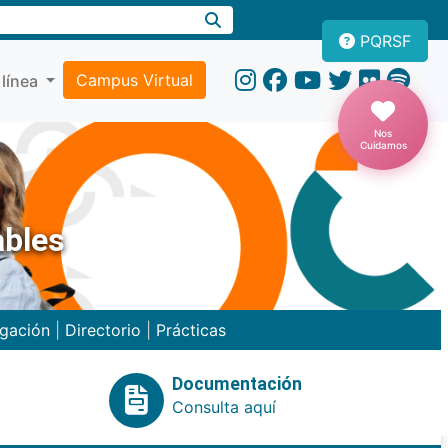
PQRSF
Campus Virtual
 línea
Nos
Cuidamos
ables
igación
|
Directorio
|
Prácticas
Documentación
Consulta aquí