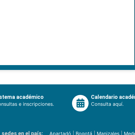
istema académico
Calendario acad
nsultas e inscripciones.
Consulta aquí.
sedes en el país:
Apartadó
|
Bogotá
|
Manizales
|
Mede