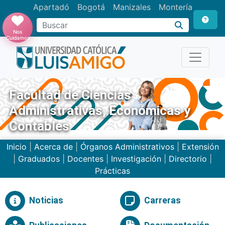
Apartadó
Bogotá
Manizales
Montería
Buscar
Nos
Cuidamos
Facultad de Ciencias
Administrativas, Económicas y
Contables
Inicio
|
Acerca de
|
Órganos Administrativos
|
Extensión
|
Graduados
|
Docentes
|
Investigación
|
Directorio
|
Prácticas
Noticias
Carreras