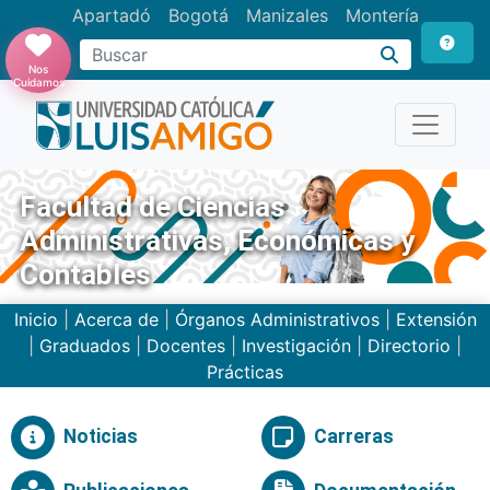
Apartadó
Bogotá
Manizales
Montería
Buscar
Nos
Cuidamos
Facultad de Ciencias
Administrativas, Económicas y
Contables
Inicio
|
Acerca de
|
Órganos Administrativos
|
Extensión
|
Graduados
|
Docentes
|
Investigación
|
Directorio
|
Prácticas
Noticias
Carreras