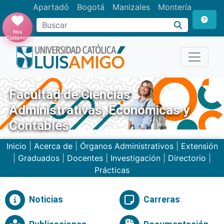
Apartadó
Bogotá
Manizales
Montería
Buscar
Nos
Cuidamos
Facultad de Ciencias
Administrativas, Económicas y
Contables
Inicio
|
Acerca de
|
Órganos Administrativos
|
Extensión
|
Graduados
|
Docentes
|
Investigación
|
Directorio
|
Prácticas
Noticias
Carreras