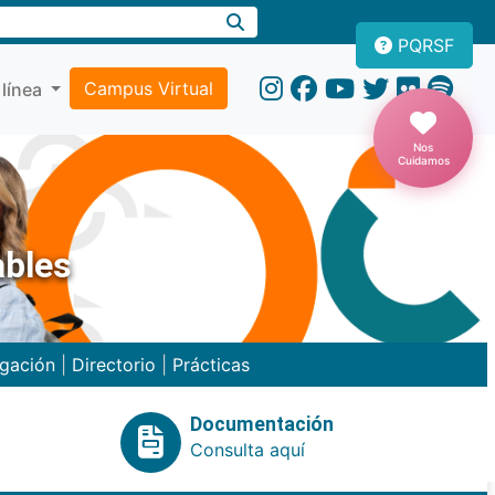
PQRSF
Campus Virtual
 línea
Nos
Cuidamos
ables
igación
|
Directorio
|
Prácticas
Documentación
Consulta aquí