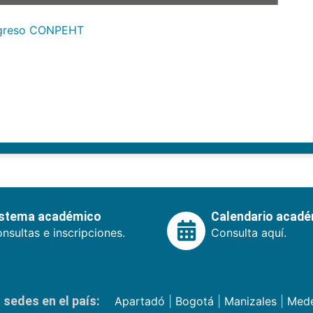
greso CONPEHT
istema académico
Calendario acad
nsultas e inscripciones.
Consulta aquí.
sedes en el país:
Apartadó
|
Bogotá
|
Manizales
|
Mede