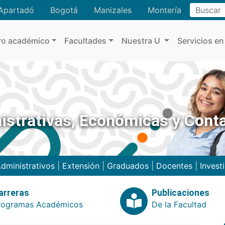
Buscar
Apartadó
Bogotá
Manizales
Montería
ro académico
Facultades
Nuestra U
Servicios en
istrativas, Económicas y Cont
dministrativos
|
Extensión
|
Graduados
|
Docentes
|
Invest
arreras
Publicaciones
rogramas Académicos
De la Facultad