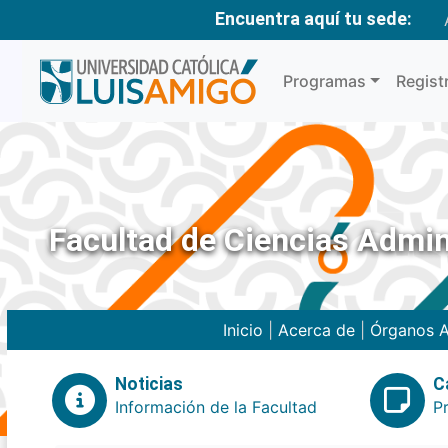
Encuentra aquí tu sede:
Programas
Regist
Facultad de Ciencias Admin
Inicio
|
Acerca de
|
Órganos A
Noticias
C
Información de la Facultad
P