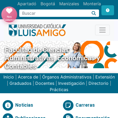
Apartadó
Bogotá
Manizales
Montería
Buscar
Nos
Cuidamos
Facultad de Ciencias
Administrativas, Económicas y
Contables
Inicio
|
Acerca de
|
Órganos Administrativos
|
Extensión
|
Graduados
|
Docentes
|
Investigación
|
Directorio
|
Prácticas
Noticias
Carreras