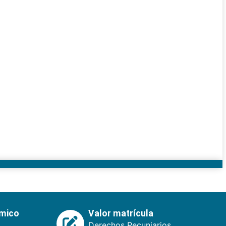
émico
Valor matrícula
Derechos Pecuniarios.