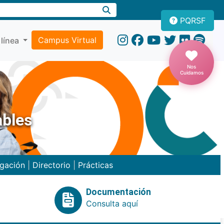
PQRSF
Campus Virtual
 línea
Nos
Cuidamos
ables
igación
|
Directorio
|
Prácticas
Documentación
Consulta aquí