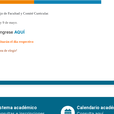
ejo de Facultad y Comité Curricular.
 y 9 de mayo.
 ingrese
AQUÍ
itarán el día respectivo
ra de elegir!
istema académico
Calendario acad
nsultas e inscripciones.
Consulta aquí.