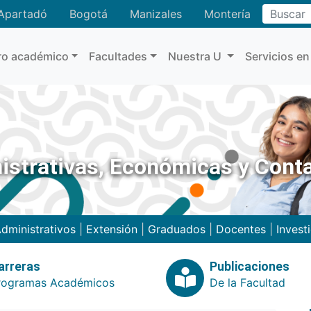
Buscar
Apartadó
Bogotá
Manizales
Montería
ro académico
Facultades
Nuestra U
Servicios en
istrativas, Económicas y Cont
dministrativos
|
Extensión
|
Graduados
|
Docentes
|
Invest
arreras
Publicaciones
rogramas Académicos
De la Facultad