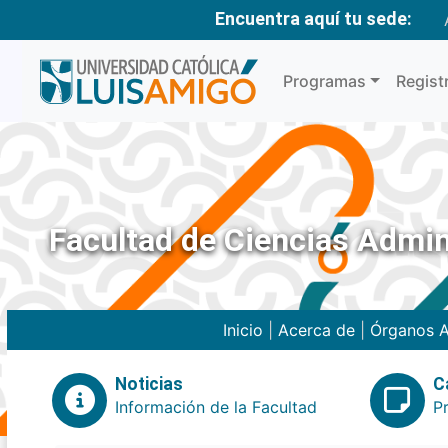
Encuentra aquí tu sede:
Programas
Regist
Facultad de Ciencias Admin
Inicio
|
Acerca de
|
Órganos A
Noticias
C
Información de la Facultad
P