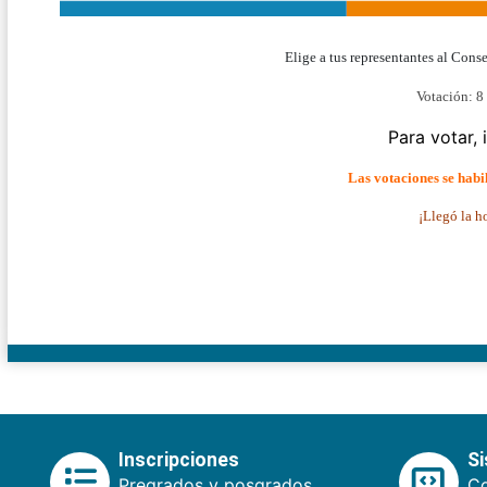
Elige a tus representantes al Cons
Votación: 8
Para votar,
Las votaciones se habil
¡Llegó la ho
Inscripciones
S
Pregrados y posgrados.
Co