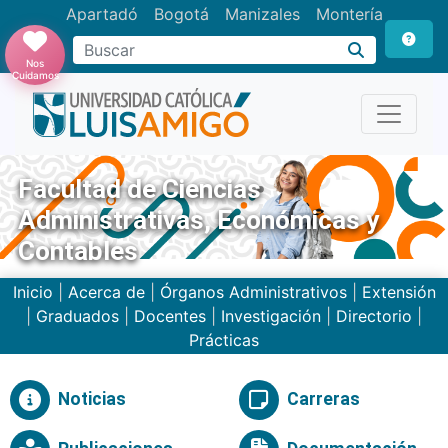
Apartadó
Bogotá
Manizales
Montería
Buscar
Nos
Cuidamos
Facultad de Ciencias
Administrativas, Económicas y
Contables
Inicio
|
Acerca de
|
Órganos Administrativos
|
Extensión
|
Graduados
|
Docentes
|
Investigación
|
Directorio
|
Prácticas
Noticias
Carreras