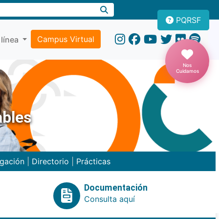
PQRSF
Campus Virtual
 línea
Nos
Cuidamos
ables
igación
|
Directorio
|
Prácticas
Documentación
Consulta aquí