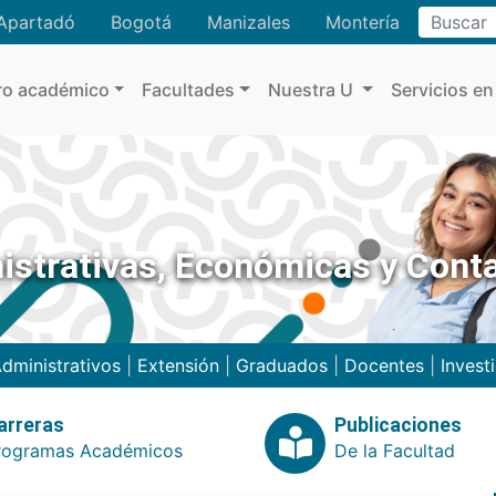
Buscar
Apartadó
Bogotá
Manizales
Montería
ro académico
Facultades
Nuestra U
Servicios en
istrativas, Económicas y Cont
dministrativos
|
Extensión
|
Graduados
|
Docentes
|
Invest
arreras
Publicaciones
rogramas Académicos
De la Facultad