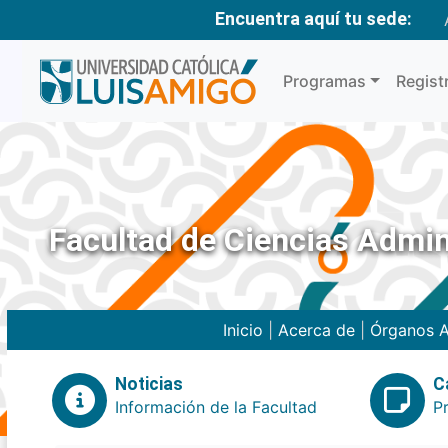
Encuentra aquí tu sede:
Programas
Regist
Facultad de Ciencias Admin
Inicio
|
Acerca de
|
Órganos A
Noticias
C
Información de la Facultad
P