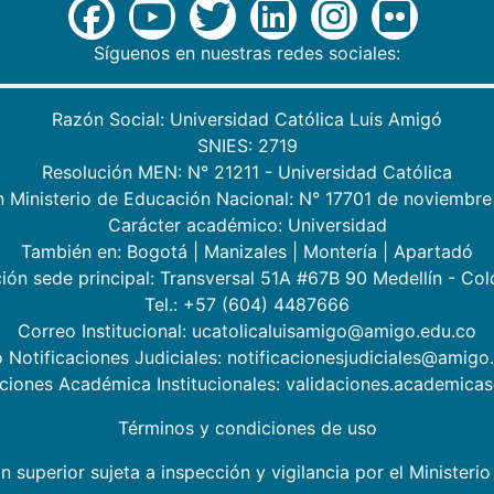
Síguenos en nuestras redes sociales:
Razón Social: Universidad Católica Luis Amigó
SNIES: 2719
Resolución MEN: N° 21211 - Universidad Católica
n Ministerio de Educación Nacional: N° 17701 de noviembre
Carácter académico: Universidad
También en:
Bogotá
|
Manizales
|
Montería
|
Apartadó
ión sede principal: Transversal 51A #67B 90 Medellín - Co
Tel.: +57 (604) 4487666
Correo Institucional: ucatolicaluisamigo@amigo.edu.co
 Notificaciones Judiciales: notificacionesjudiciales@amigo
aciones Académica Institucionales: validaciones.academic
Términos y condiciones de uso
n superior sujeta a inspección y vigilancia por el Minister