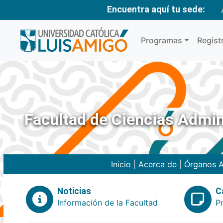
Encuentra aquí tu sede:
Programas
Regist
Facultad de Ciencias Admin
Inicio
|
Acerca de
|
Órganos A
Noticias
C
Información de la Facultad
P