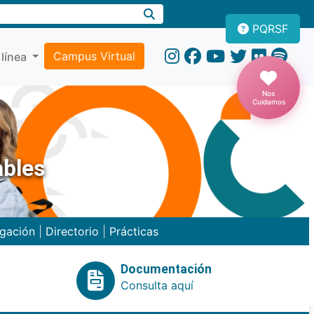
PQRSF
Campus Virtual
 línea
Nos
Cuidamos
ables
igación
|
Directorio
|
Prácticas
Documentación
Consulta aquí