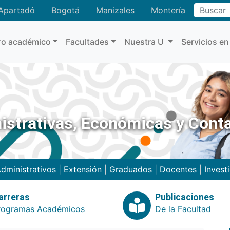
Buscar
Apartadó
Bogotá
Manizales
Montería
ro académico
Facultades
Nuestra U
Servicios en
istrativas, Económicas y Cont
dministrativos
|
Extensión
|
Graduados
|
Docentes
|
Invest
arreras
Publicaciones
rogramas Académicos
De la Facultad