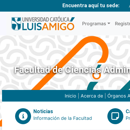
Encuentra aquí tu sede:
Programas
Regist
Facultad de Ciencias Admin
Inicio
|
Acerca de
|
Órganos A
Noticias
C
Información de la Facultad
P