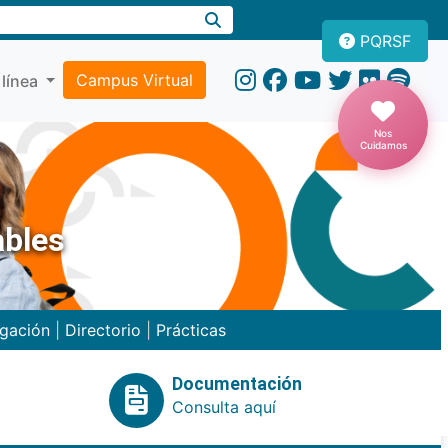
PQRSF
Campus Virtual
 línea
Nos
Cuidamos
ables
igación
|
Directorio
|
Prácticas
Documentación
Consulta aquí