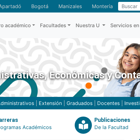
Buscar
Apartadó
Bogotá
Manizales
Montería
ro académico
Facultades
Nuestra U
Servicios en
istrativas, Económicas y Cont
dministrativos
|
Extensión
|
Graduados
|
Docentes
|
Invest
arreras
Publicaciones
rogramas Académicos
De la Facultad