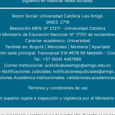
Síguenos en nuestras redes sociales:
Razón Social: Universidad Católica Luis Amigó
SNIES: 2719
Resolución MEN: N° 21211 - Universidad Católica
n Ministerio de Educación Nacional: N° 17701 de noviembre
Carácter académico: Universidad
También en:
Bogotá
|
Manizales
|
Montería
|
Apartadó
ión sede principal: Transversal 51A #67B 90 Medellín - Co
Tel.: +57 (604) 4487666
Correo Institucional: ucatolicaluisamigo@amigo.edu.co
 Notificaciones Judiciales: notificacionesjudiciales@amigo
aciones Académica Institucionales: validaciones.academic
Términos y condiciones de uso
n superior sujeta a inspección y vigilancia por el Minister