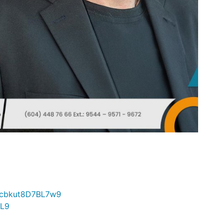
g3cbkut8D7BL7w9
pL9