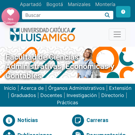
Apartadó
Bogotá
Manizales
Montería
Buscar
Nos
Cuidamos
Facultad de Ciencias
Administrativas, Económicas y
Contables
Inicio
|
Acerca de
|
Órganos Administrativos
|
Extensión
|
Graduados
|
Docentes
|
Investigación
|
Directorio
|
Prácticas
Noticias
Carreras