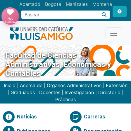
Apartadó
Bogotá
Manizales
Montería
Buscar
Nos
Cuidamos
Facultad de Ciencias
Administrativas, Económicas y
Contables
Inicio
|
Acerca de
|
Órganos Administrativos
|
Extensión
|
Graduados
|
Docentes
|
Investigación
|
Directorio
|
Prácticas
Noticias
Carreras