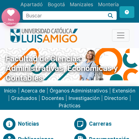
Apartadó
Bogotá
Manizales
Montería
Buscar
Nos
Cuidamos
Facultad de Ciencias
Administrativas, Económicas y
Contables
Inicio
|
Acerca de
|
Órganos Administrativos
|
Extensión
|
Graduados
|
Docentes
|
Investigación
|
Directorio
|
Prácticas
Noticias
Carreras