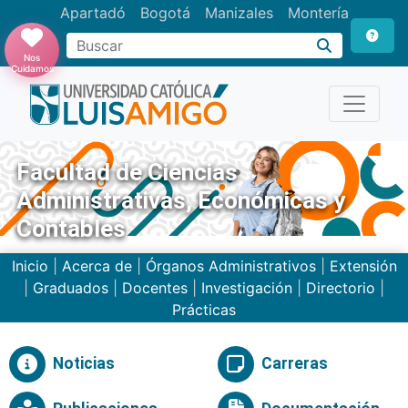
Apartadó
Bogotá
Manizales
Montería
Buscar
Nos
Cuidamos
Facultad de Ciencias
Administrativas, Económicas y
Contables
Inicio
|
Acerca de
|
Órganos Administrativos
|
Extensión
|
Graduados
|
Docentes
|
Investigación
|
Directorio
|
Prácticas
Noticias
Carreras