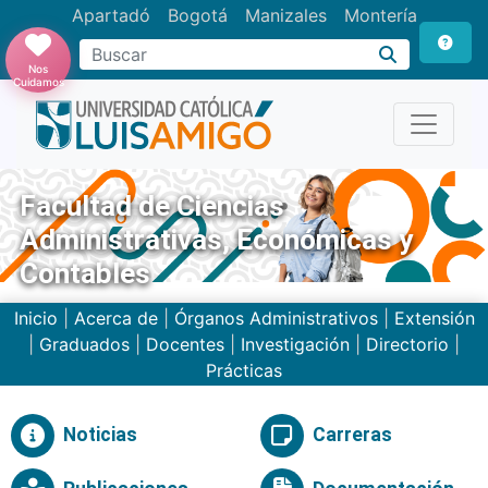
Apartadó
Bogotá
Manizales
Montería
Buscar
Nos
Cuidamos
Facultad de Ciencias
Administrativas, Económicas y
Contables
Inicio
|
Acerca de
|
Órganos Administrativos
|
Extensión
|
Graduados
|
Docentes
|
Investigación
|
Directorio
|
Prácticas
Noticias
Carreras