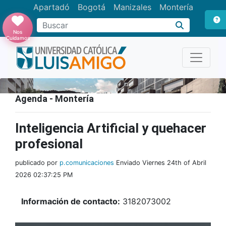
Apartadó
Bogotá
Manizales
Montería
Buscar
Nos
Cuidamos
Agenda - Montería
Inteligencia Artificial y quehacer
profesional
publicado por
p.comunicaciones
Enviado Viernes 24th of Abril
2026 02:37:25 PM
Información de contacto:
3182073002