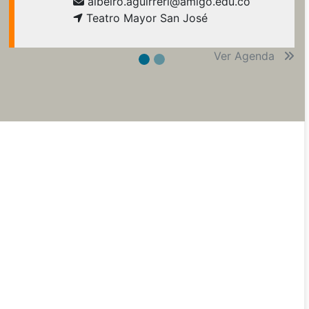
albeiro.aguirreri@amigo.edu.co
Teatro Mayor San José
Ver Agenda