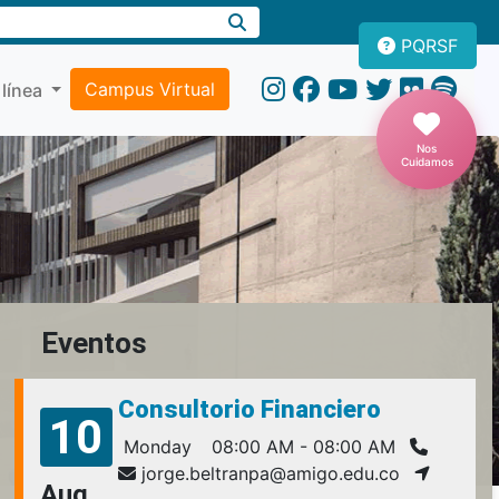
PQRSF
Campus Virtual
 línea
Nos
Cuidamos
Eventos
Consultorio Financiero
10
Monday
08:00 AM - 08:00 AM
jorge.beltranpa@amigo.edu.co
Aug