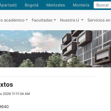
Buscar
Apartadó
Bogotá
Manizales
Montería
ro académico
Facultades
Nuestra U
Servicios en
extos
o 2026 11:11:34 AM
 9640