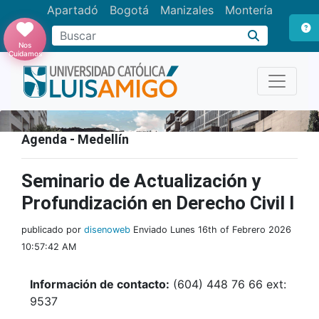
Apartadó
Bogotá
Manizales
Montería
Buscar
Nos
Cuidamos
Agenda - Medellín
Seminario de Actualización y
Profundización en Derecho Civil I
publicado por
disenoweb
Enviado Lunes 16th of Febrero 2026
10:57:42 AM
Información de contacto:
(604) 448 76 66 ext:
9537