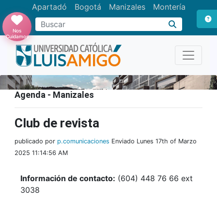
Apartadó
Bogotá
Manizales
Montería
Buscar
Nos
Cuidamos
Agenda - Manizales
Club de revista
publicado por
p.comunicaciones
Enviado Lunes 17th of Marzo
2025 11:14:56 AM
Información de contacto:
(604) 448 76 66 ext
3038