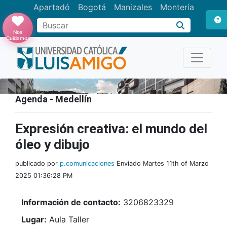
Apartadó
Bogotá
Manizales
Montería
Buscar
Nos
Cuidamos
Agenda - Medellín
Expresión creativa: el mundo del
óleo y dibujo
publicado por
p.comunicaciones
Enviado Martes 11th of Marzo
2025 01:36:28 PM
Información de contacto:
3206823329
Lugar:
Aula Taller