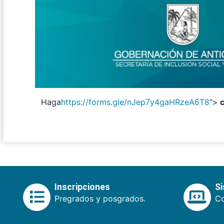
Haga
https://forms.gle/nJep7y4gaHRzeA6T8
">
c
Inscripciones
S
Pregrados y posgrados.
Co