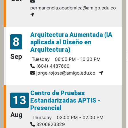
permanencia.academica@amigo.edu.co
Arquitectura Aumentada (IA
8
aplicada al Diseño en
Arquitectura)
Sep
Tuesday
06:00 PM - 10:30 PM
(604) 4487666
jorge.rojose@amigo.edu.co
Centro de Pruebas
13
Estandarizadas APTIS -
Presencial
Aug
Thursday
02:00 PM - 02:00 PM
3206823329