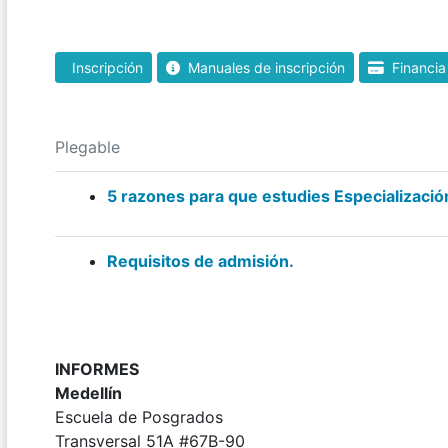
Inscripción
Manuales de inscripción
Financia
Plegable
5 razones para que estudies Especializació
Requisitos de admisión.
INFORMES
Medellín
Escuela de Posgrados
Transversal 51A #67B-90