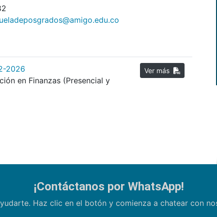
82
ueladeposgrados@amigo.edu.co
02-2026
Ver más
ción en Finanzas (Presencial y
¡Contáctanos por WhatsApp!
yudarte. Haz clic en el botón y comienza a chatear con n