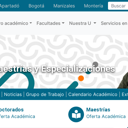
Buscar
Apartadó
Bogotá
Manizales
Montería
ro académico
Facultades
Nuestra U
Servicios en
estrías y Especializaciones
|
Noticias
|
Grupo de Trabajo
|
Calendario Académico
|
Ex
octorados
Maestrías
ferta Académica
Oferta Académica