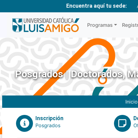
Encuentra aquí tu sede:
Programas
Regist
Posgrados | Doctorados, Ma
Inicio
Inscripción
D
Posgrados
O