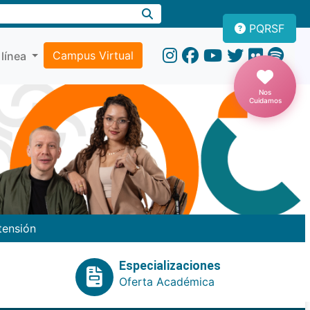
PQRSF
Campus Virtual
 línea
Nos
Cuidamos
tensión
Especializaciones
Oferta Académica