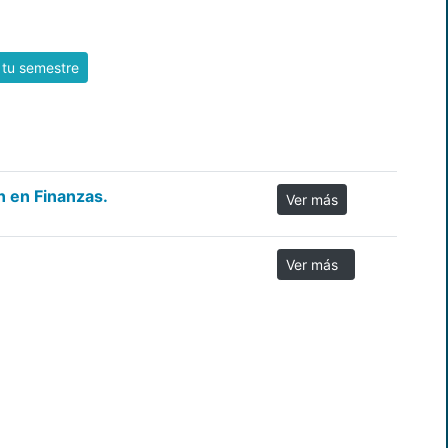
 tu semestre
n en Finanzas.
Ver más
Ver más