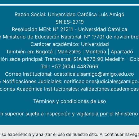
Razón Social: Universidad Católica Luis Amigó
SNIES: 2719
Resolución MEN: N° 21211 - Universidad Católica
n Ministerio de Educación Nacional: N° 17701 de noviembre
Carácter académico: Universidad
También en:
Bogotá
|
Manizales
|
Montería
|
Apartadó
ión sede principal: Transversal 51A #67B 90 Medellín - Co
Tel.: +57 (604) 4487666
Correo Institucional: ucatolicaluisamigo@amigo.edu.co
 Notificaciones Judiciales: notificacionesjudiciales@amigo
aciones Académica Institucionales: validaciones.academic
Términos y condiciones de uso
n superior sujeta a inspección y vigilancia por el Minister
su experiencia y analizar el uso de nuestro sitio. Al continuar nav