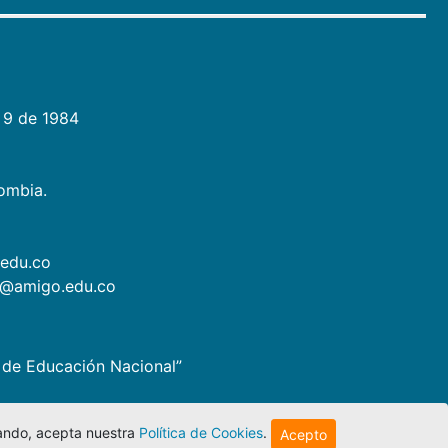
 9 de 1984
lombia.
.edu.co
as@amigo.edu.co
io de Educación Nacional”
egando, acepta nuestra
Política de Cookies
.
Acepto