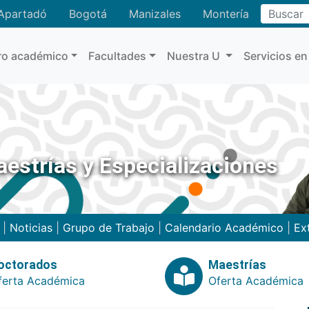
Buscar
Apartadó
Bogotá
Manizales
Montería
ro académico
Facultades
Nuestra U
Servicios en
estrías y Especializaciones
|
Noticias
|
Grupo de Trabajo
|
Calendario Académico
|
Ex
octorados
Maestrías
ferta Académica
Oferta Académica