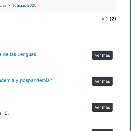
cias
>
Noticias 2020
«
1
(2)
a de las Lenguas
Ver más
andemia y pospandemia?
Ver más
Ver más
 10.