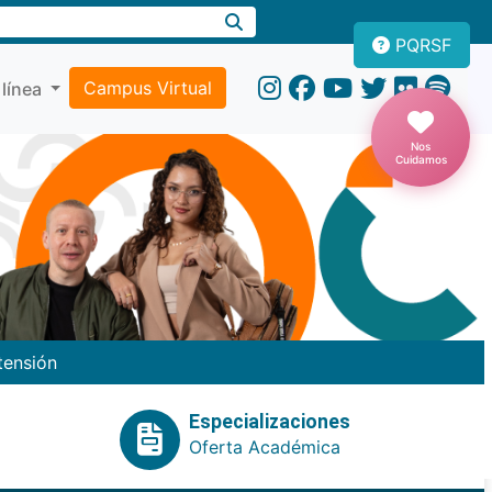
PQRSF
Campus Virtual
 línea
Nos
Cuidamos
tensión
Especializaciones
Oferta Académica