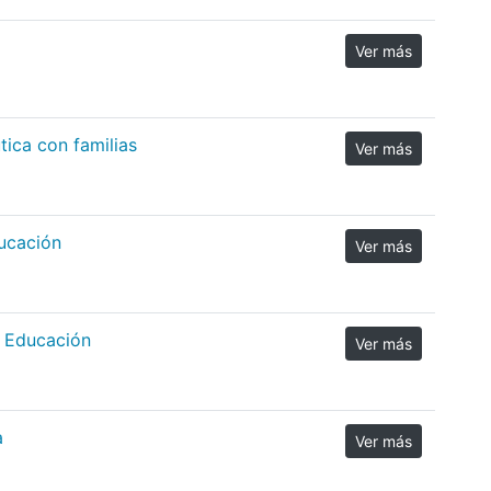
Ver más
tica con familias
Ver más
ucación
Ver más
 Educación
Ver más
a
Ver más