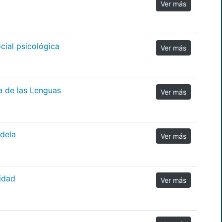
Ver más
cial psicológica
Ver más
a de las Lenguas
Ver más
dela
Ver más
idad
Ver más