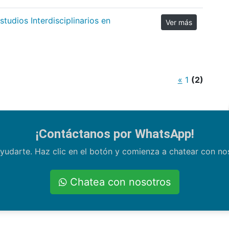
tudios Interdisciplinarios en
Ver más
«
1
(2)
¡Contáctanos por WhatsApp!
yudarte. Haz clic en el botón y comienza a chatear con n
Chatea con nosotros