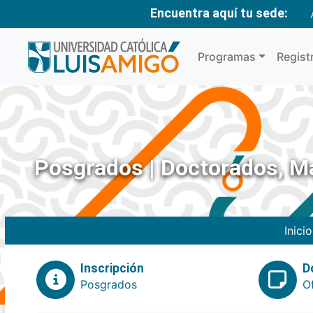
Encuentra aquí tu sede:
Programas
Regist
Posgrados | Doctorados, Ma
Inicio
Inscripción
D
Posgrados
O