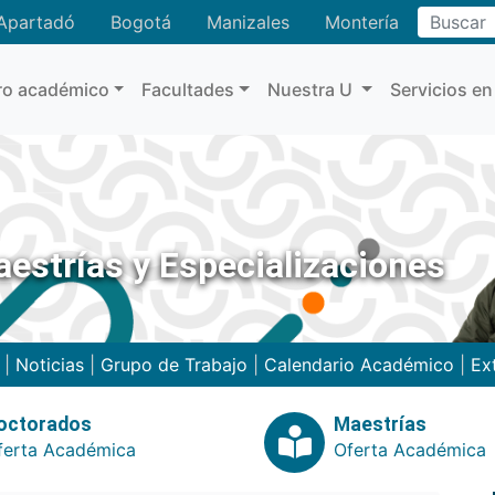
Buscar
Apartadó
Bogotá
Manizales
Montería
ro académico
Facultades
Nuestra U
Servicios en
estrías y Especializaciones
|
Noticias
|
Grupo de Trabajo
|
Calendario Académico
|
Ex
octorados
Maestrías
ferta Académica
Oferta Académica