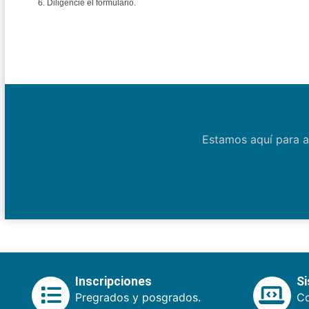
6. Diligencie el formulario.
Estamos aquí para a
Inscripciones
S
Pregrados y posgrados.
Co