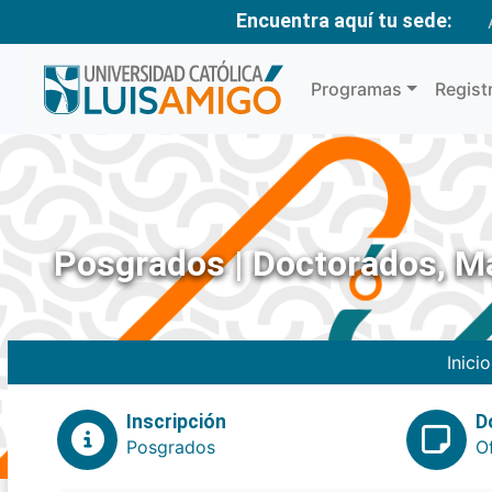
Encuentra aquí tu sede:
Programas
Regist
Posgrados | Doctorados, Ma
Inicio
Inscripción
D
Posgrados
O