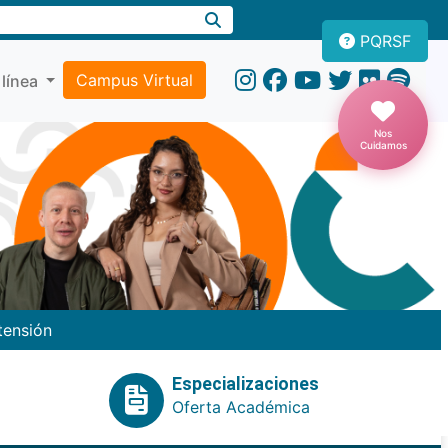
PQRSF
Campus Virtual
 línea
Nos
Cuidamos
tensión
Especializaciones
Oferta Académica