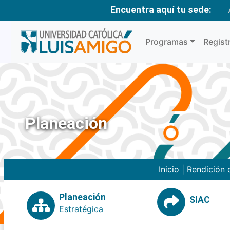
Encuentra aquí tu sede:
Programas
Regist
Planeación
Inicio
|
Rendición 
Planeación
SIAC
Estratégica