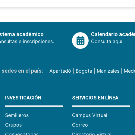
istema académico
Calendario acad
nsultas e inscripciones.
Consulta aquí.
sedes en el país:
Apartadó
|
Bogotá
|
Manizales
|
Mede
INVESTIGACIÓN
SERVICIOS EN LÍNEA
Semilleros
Campus Virtual
Grupos
Correo
Convocatorias
Directorio Virtual