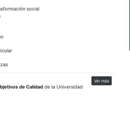
nsformación social
a
no
icular
nzas
Ver más
Objetivos de Calidad
de la Universidad