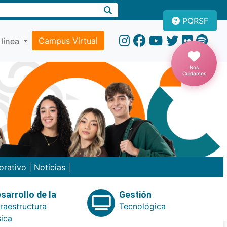
PQRSF
Campus Virtual
 línea
Nos
Cuidamos
orativo
|
Noticias
|
sarrollo de la
Gestión
fraestructura
Tecnológica
sica