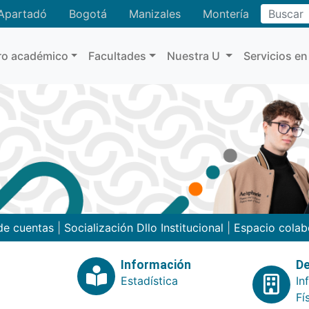
Buscar
Apartadó
Bogotá
Manizales
Montería
ro académico
Facultades
Nuestra U
Servicios en
de cuentas
|
Socialización Dllo Institucional
|
Espacio colab
Información
De
Estadística
In
Fí