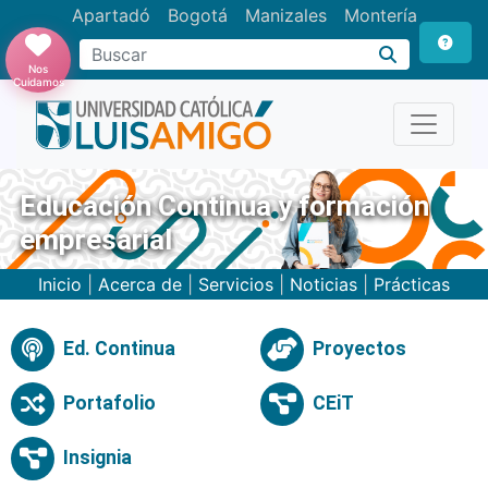
Apartadó
Bogotá
Manizales
Montería
Buscar
Nos
Cuidamos
Educación Continua y formación
empresarial
Inicio
|
Acerca de
|
Servicios
|
Noticias
|
Prácticas
Ed. Continua
Proyectos
Portafolio
CEiT
Insignia