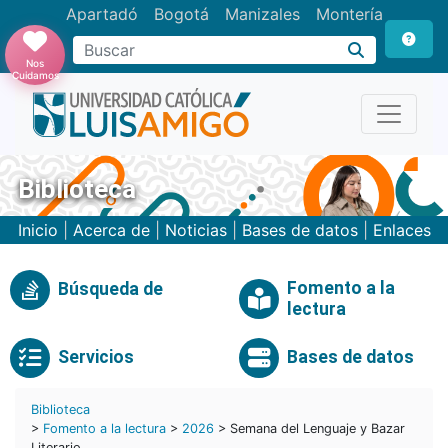
Apartadó
Bogotá
Manizales
Montería
Buscar
Nos
Cuidamos
Biblioteca
Inicio
|
Acerca de
|
Noticias
|
Bases de datos
|
Enlaces
Fomento a la
Búsqueda de
lectura
Servicios
Bases de datos
Biblioteca
>
Fomento a la lectura
>
2026
> Semana del Lenguaje y Bazar
Literario