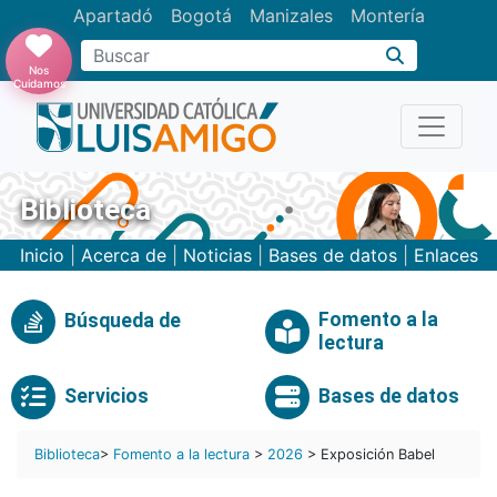
Apartadó
Bogotá
Manizales
Montería
Buscar
Nos
Cuidamos
Biblioteca
Inicio
|
Acerca de
|
Noticias
|
Bases de datos
|
Enlaces
Fomento a la
Búsqueda de
lectura
Servicios
Bases de datos
Biblioteca
>
Fomento a la lectura
>
2026
> Exposición Babel