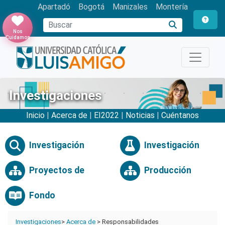
Apartadó
Bogotá
Manizales
Montería
Buscar
Nos
Cuidamos
Investigaciones
Inicio
|
Acerca de
|
EI2022
|
Noticias
|
Cuéntanos
Investigación
Investigación
Proyectos de
Producción
Fondo
Investigaciones
>
Acerca de
> Responsabilidades