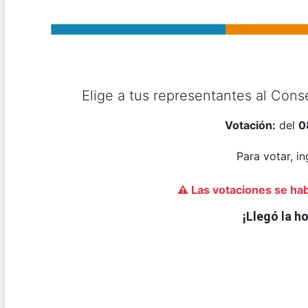
Elige a tus representantes al Cons
Votación:
del
0
Para votar, i
⚠️ Las votaciones se habi
¡Llegó la ho