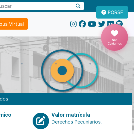
PQRSF
us Virtual
Nos
Cuidamos
dos
emico
Valor matrícula
Derechos Pecuniarios.