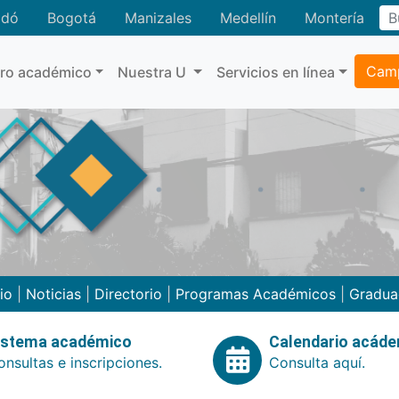
adó
Bogotá
Manizales
Medellín
Montería
Camp
tro académico
Nuestra U
Servicios en línea
cio
|
Noticias
|
Directorio
|
Programas Académicos
|
Gradua
istema académico
Calendario acád
nsultas e inscripciones.
Consulta aquí.